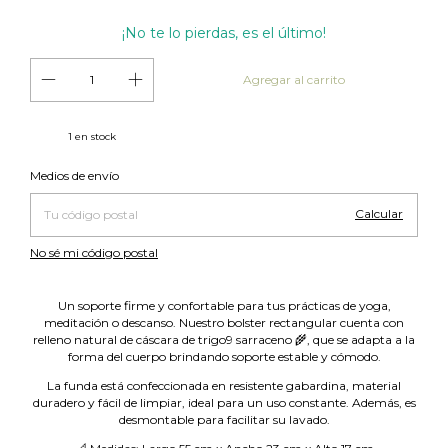
¡No te lo pierdas, es el último!
1
en stock
Cambiar CP
Entregas para el CP:
Medios de envío
Calcular
No sé mi código postal
Un soporte firme y confortable para tus prácticas de yoga,
meditación o descanso. Nuestro bolster rectangular cuenta con
relleno natural de cáscara de trigo9 sarraceno 🌾, que se adapta a la
forma del cuerpo brindando soporte estable y cómodo.
La funda está confeccionada en resistente gabardina, material
duradero y fácil de limpiar, ideal para un uso constante. Además, es
desmontable para facilitar su lavado.