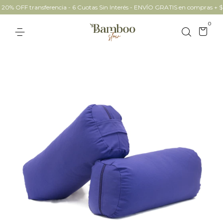
0% OFF transferencia - 6 Cuotas Sin Interés - ENVÍO GRATIS en compras + $
0