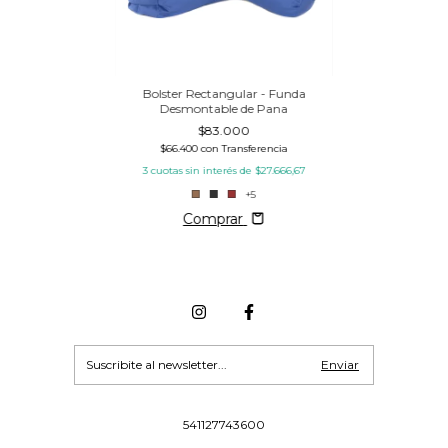
Bolster Rectangular - Funda
Desmontable de Pana
$83.000
$66.400
con
Transferencia
3
cuotas sin interés de
$27.666,67
+5
Comprar
541127743600