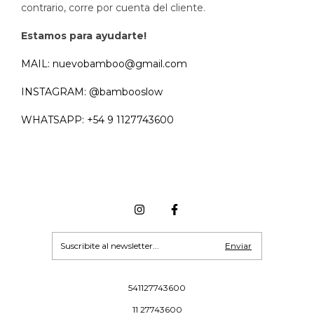
contrario, corre por cuenta del cliente.
Estamos para ayudarte!
MAIL:
nuevobamboo@gmail.com
INSTAGRAM:
@bambooslow
WHATSAPP:
+54 9 1127743600
541127743600
11 27743600