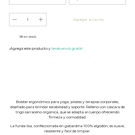
58
en stock
¡Agregá este producto y
tenés envío gratis!
Cambiar CP
Entregas para el CP:
Calcular
Bolster ergonómico para yoga, pilates y terapias corporales,
diseñado para brindar estabilidad y soporte. Relleno con cáscara de
trigo sarraceno orgánica, que se adapta al cuerpo ofreciendo
firmeza y comodidad.
La funda lisa, confeccionada en gabardina 100% algodón, es suave,
resistente y fácil de limpiar.