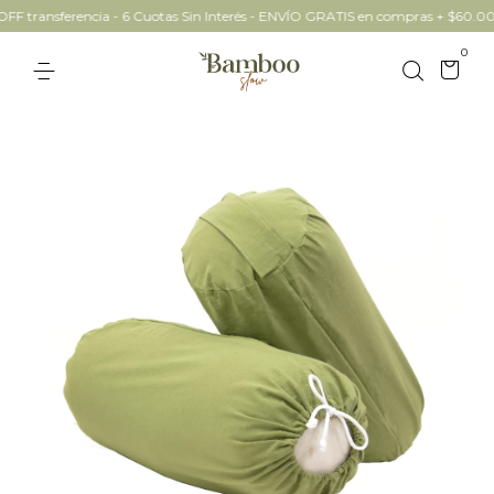
 transferencia - 6 Cuotas Sin Interés - ENVÍO GRATIS en compras + $60.000
0