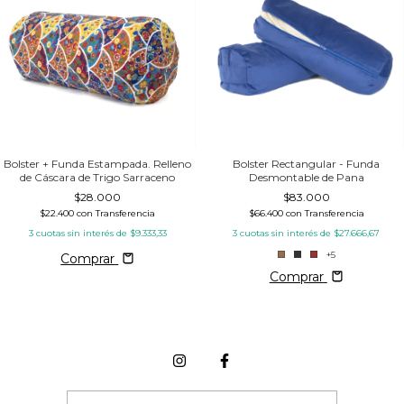
Bolster Rectangular - Funda
Bolster + Funda Estampada. Relleno
Desmontable de Pana
de Cáscara de Trigo Sarraceno
$83.000
$28.000
$66.400
con
Transferencia
$22.400
con
Transferencia
3
cuotas sin interés de
$27.666,67
3
cuotas sin interés de
$9.333,33
+5
Comprar
Comprar